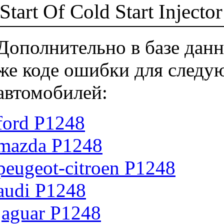
Start Of Cold Start Injecto
Дополнительно в базе данн
же коде ошибки для следу
автомобилей:
ford P1248
mazda P1248
peugeot-citroen P1248
audi P1248
jaguar P1248