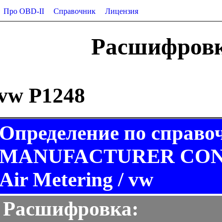
Про OBD-II
Справочник
Лицензия
Расшифровк
vw P1248
Определение по справо
MANUFACTURER CONTR
Air Metering / vw
Расшифровка: