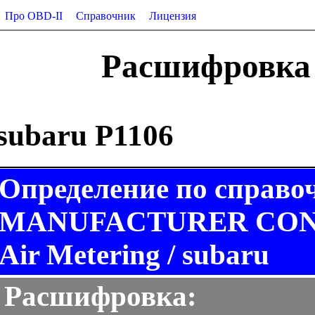
Про OBD-II
Справочник
Лицензия
Расшифровка 
subaru P1106
Определение по справо
MANUFACTURER CONTR
Air Metering / subaru
Расшифровка: