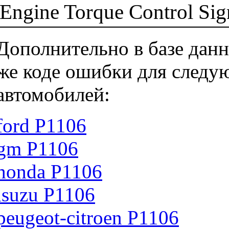
Engine Torque Control Sign
Дополнительно в базе данн
же коде ошибки для следу
автомобилей:
ford P1106
gm P1106
honda P1106
isuzu P1106
peugeot-citroen P1106