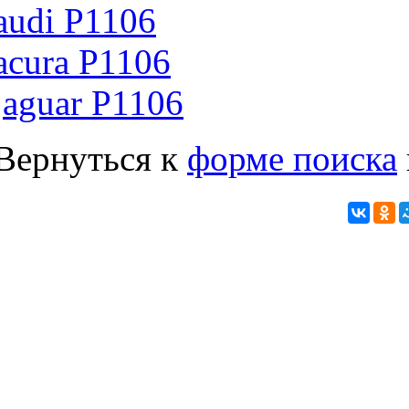
audi P1106
acura P1106
jaguar P1106
Вернуться к
форме поиска