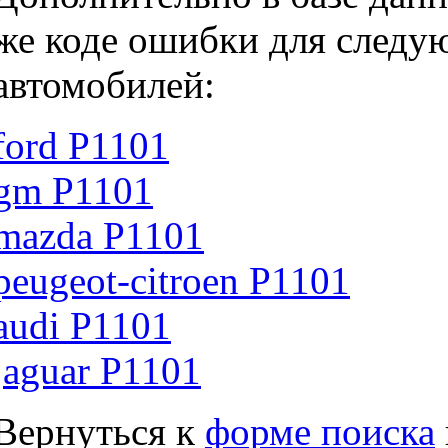
же коде ошибки для следу
автомобилей:
ford P1101
gm P1101
mazda P1101
peugeot-citroen P1101
audi P1101
jaguar P1101
Вернуться к
форме поиска