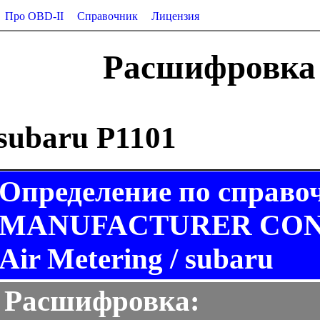
Про OBD-II
Справочник
Лицензия
Расшифровка 
subaru P1101
Определение по справо
MANUFACTURER CONTR
Air Metering / subaru
Расшифровка: