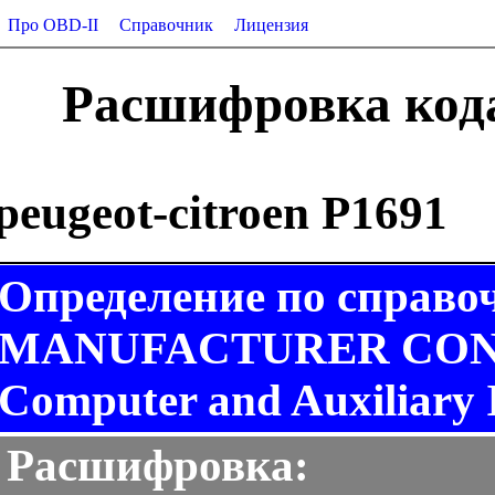
Про OBD-II
Справочник
Лицензия
Расшифровка кода 
peugeot-citroen P1691
Определение по справо
MANUFACTURER CONT
Computer and Auxiliary I
Расшифровка: