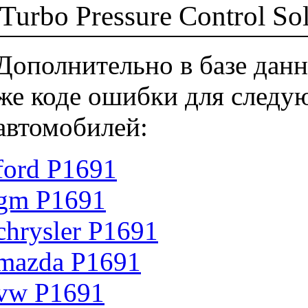
Turbo Pressure Control Sol
Дополнительно в базе данн
же коде ошибки для следу
автомобилей:
ford P1691
gm P1691
chrysler P1691
mazda P1691
vw P1691