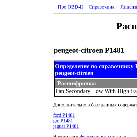
Про OBD-II
Справочник
Лиценз
Расш
peugeot-citroen P1481
Определение по справочнику
peugeot-citroen
Расшифровка:
Fan Secondary Low With High F
Дополнительно в базе данных содержат
ford P1481
gm P1481
jaguar P1481
Вернуться к
форме поиска
по коду