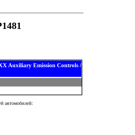
P1481
xiliary Emission Controls /
ей автомобилей: