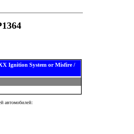
P1364
nition System or Misfire /
ей автомобилей: