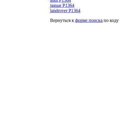
audi P1364
jaguar P1364
landrover P1364
Вернуться к
форме поиска
по коду