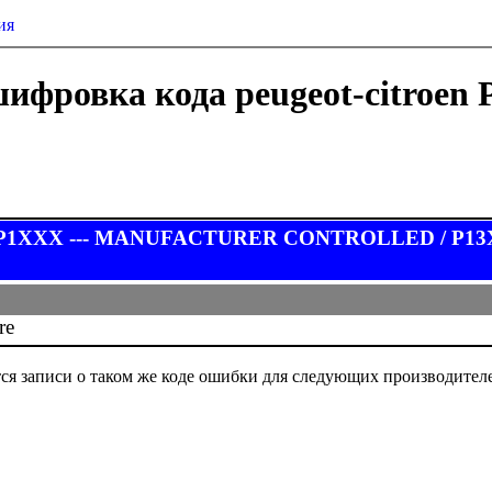
ия
ифровка кода peugeot-citroen 
 P1XXX --- MANUFACTURER CONTROLLED / P13XX Ig
re
ся записи о таком же коде ошибки для следующих производител