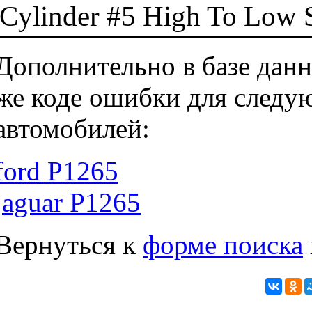
Cylinder #5 High To Low S
Дополнительно в базе данн
же коде ошибки для следу
автомобилей:
ford P1265
jaguar P1265
Вернуться к
форме поиска