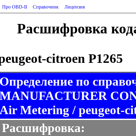
Про OBD-II
Справочник
Лицензия
Расшифровка кода 
peugeot-citroen P1265
Определение по справо
MANUFACTURER CONTR
Air Metering / peugeot-ci
Расшифровка: