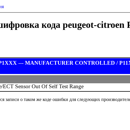
ия
ифровка кода peugeot-citroen 
 P1XXX --- MANUFACTURER CONTROLLED / P11XX F
ge/ECT Sensor Out Of Self Test Range
ся записи о таком же коде ошибки для следующих производител