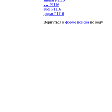
subaru P1116
vw P1116
audi P1116
jaguar P1116
Вернуться к
форме поиска
по коду