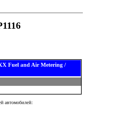
P1116
uel and Air Metering /
ей автомобилей: