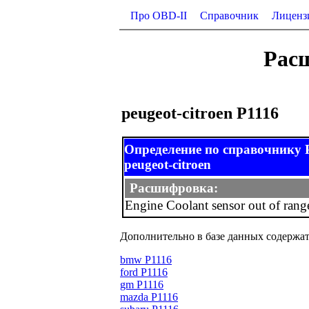
Про OBD-II
Справочник
Лиценз
Расш
peugeot-citroen P1116
Определение по справочнику
peugeot-citroen
Расшифровка:
Engine Coolant sensor out of ran
Дополнительно в базе данных содержат
bmw P1116
ford P1116
gm P1116
mazda P1116