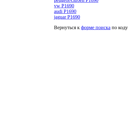
peugeot-citroen P1690
vw P1690
audi P1690
jaguar P1690
Вернуться к
форме поиска
по коду