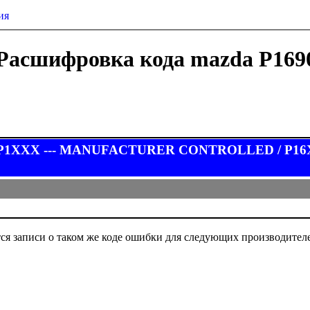
ия
Расшифровка кода mazda P169
у P1XXX --- MANUFACTURER CONTROLLED / P16XX
ся записи о таком же коде ошибки для следующих производител