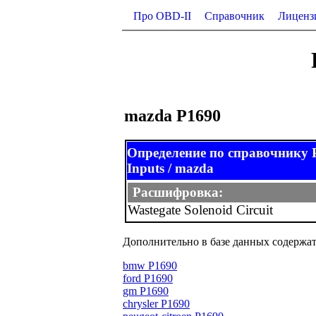
Про OBD-II
Справочник
Лиценз
mazda P1690
Определение по справочник
Inputs / mazda
Расшифровка:
Wastegate Solenoid Circuit
Дополнительно в базе данных содержат
bmw P1690
ford P1690
gm P1690
chrysler P1690