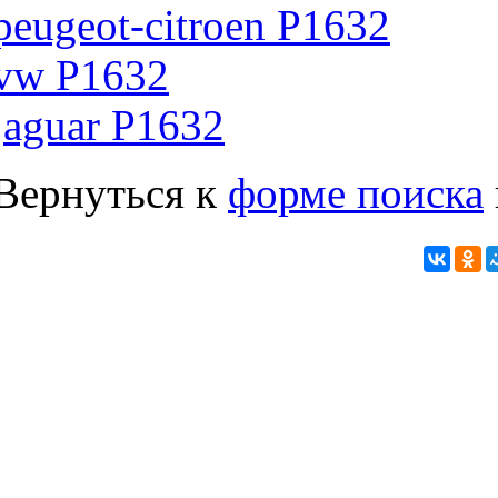
peugeot-citroen P1632
vw P1632
jaguar P1632
Вернуться к
форме поиска