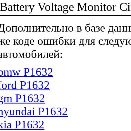
Battery Voltage Monitor Ci
Дополнительно в базе данн
же коде ошибки для следу
автомобилей:
bmw P1632
ford P1632
gm P1632
hyundai P1632
kia P1632