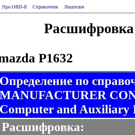
Про OBD-II
Справочник
Лицензия
Расшифровка 
mazda P1632
Определение по справо
MANUFACTURER CONT
Computer and Auxiliary 
Расшифровка: