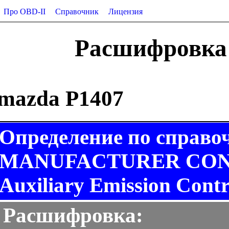
Про OBD-II
Справочник
Лицензия
Расшифровка 
mazda P1407
Определение по справо
MANUFACTURER CONT
Auxiliary Emission Contr
Расшифровка: