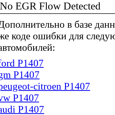
No EGR Flow Detected
Дополнительно в базе данн
же коде ошибки для следу
автомобилей:
ford P1407
gm P1407
peugeot-citroen P1407
vw P1407
audi P1407