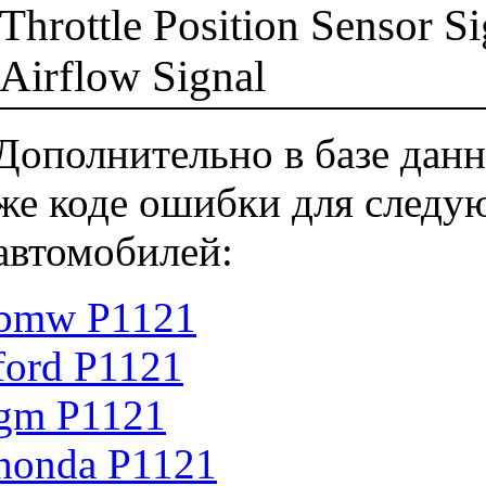
Throttle Position Sensor S
Airflow Signal
Дополнительно в базе данн
же коде ошибки для следу
автомобилей:
bmw P1121
ford P1121
gm P1121
honda P1121