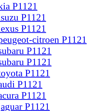
kia P1121
isuzu P1121
lexus P1121
peugeot-citroen P1121
subaru P1121
subaru P1121
toyota P1121
audi P1121
acura P1121
jaguar P1121