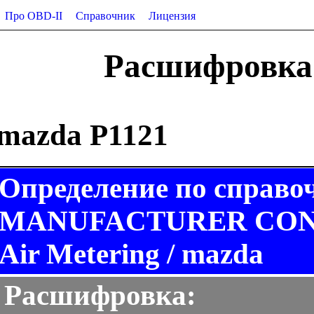
Про OBD-II
Справочник
Лицензия
Расшифровка 
mazda P1121
Определение по справо
MANUFACTURER CONTR
Air Metering / mazda
Расшифровка: