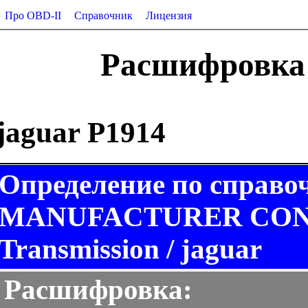
Про OBD-II
Справочник
Лицензия
Расшифровка 
jaguar P1914
Определение по справо
MANUFACTURER CONT
Transmission / jaguar
Расшифровка: