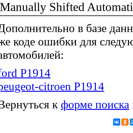
Manually Shifted Automat
Дополнительно в базе данн
же коде ошибки для следу
автомобилей:
ford P1914
peugeot-citroen P1914
Вернуться к
форме поиска