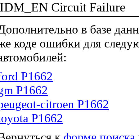
IDM_EN Circuit Failure
Дополнительно в базе данн
же коде ошибки для следу
автомобилей:
ford P1662
gm P1662
peugeot-citroen P1662
toyota P1662
Вернуться к
форме поиска