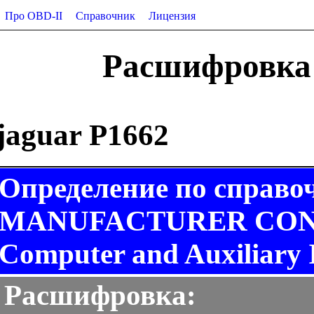
Про OBD-II
Справочник
Лицензия
Расшифровка 
jaguar P1662
Определение по справо
MANUFACTURER CONT
Computer and Auxiliary I
Расшифровка: