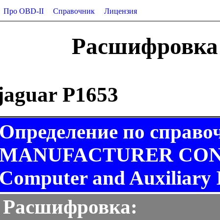
Про OBD-II
Справочник
Лицензия
Расшифровка 
jaguar P1653
Определение по справо
MANUFACTURER CONT
Computer and Auxiliary I
Расшифровка: