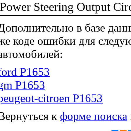
Power Steering Output Cir
Дополнительно в базе данн
же коде ошибки для следу
автомобилей:
ford P1653
gm P1653
peugeot-citroen P1653
Вернуться к
форме поиска