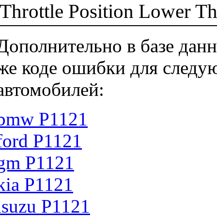
Throttle Position Lower T
Дополнительно в базе данн
же коде ошибки для следу
автомобилей:
bmw P1121
ford P1121
gm P1121
kia P1121
isuzu P1121