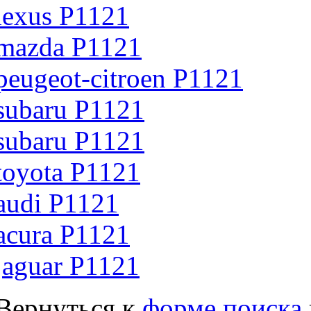
lexus P1121
mazda P1121
peugeot-citroen P1121
subaru P1121
subaru P1121
toyota P1121
audi P1121
acura P1121
jaguar P1121
Вернуться к
форме поиска