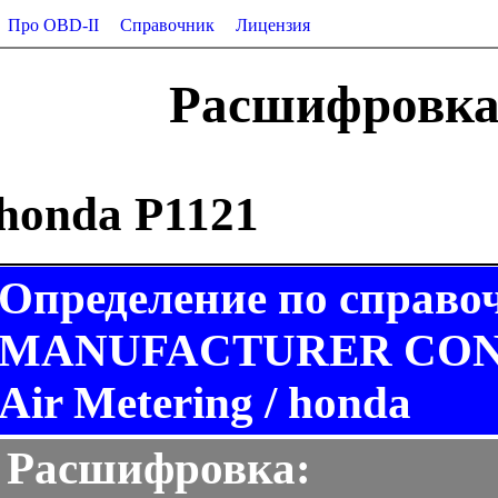
Про OBD-II
Справочник
Лицензия
Расшифровка 
honda P1121
Определение по справо
MANUFACTURER CONTR
Air Metering / honda
Расшифровка: