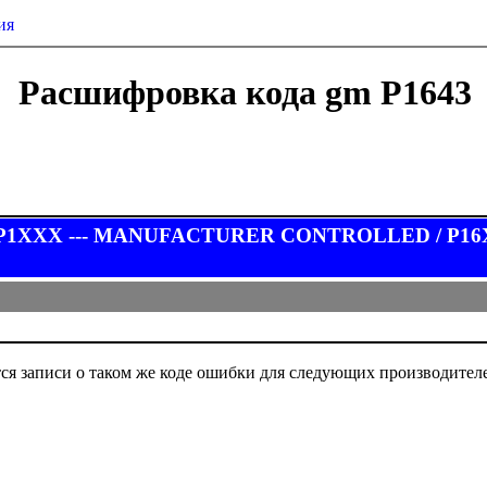
ия
Расшифровка кода gm P1643
у P1XXX --- MANUFACTURER CONTROLLED / P16XX
ся записи о таком же коде ошибки для следующих производител