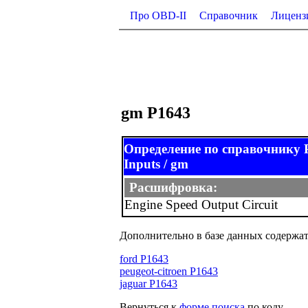
Про OBD-II
Справочник
Лиценз
gm P1643
Определение по справочник
Inputs / gm
Расшифровка:
Engine Speed Output Circuit
Дополнительно в базе данных содержат
ford P1643
peugeot-citroen P1643
jaguar P1643
Вернуться к
форме поиска
по коду