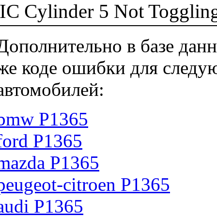
IC Cylinder 5 Not Togglin
Дополнительно в базе данн
же коде ошибки для следу
автомобилей:
bmw P1365
ford P1365
mazda P1365
peugeot-citroen P1365
audi P1365