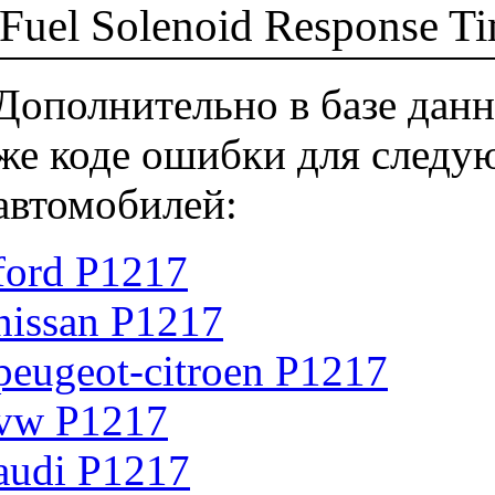
Fuel Solenoid Response T
Дополнительно в базе данн
же коде ошибки для следу
автомобилей:
ford P1217
nissan P1217
peugeot-citroen P1217
vw P1217
audi P1217