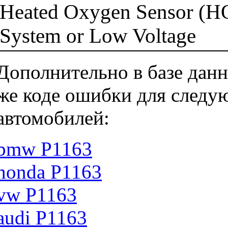
Heated Oxygen Sensor (HO
System or Low Voltage
Дополнительно в базе данн
же коде ошибки для следу
автомобилей:
bmw P1163
honda P1163
vw P1163
audi P1163