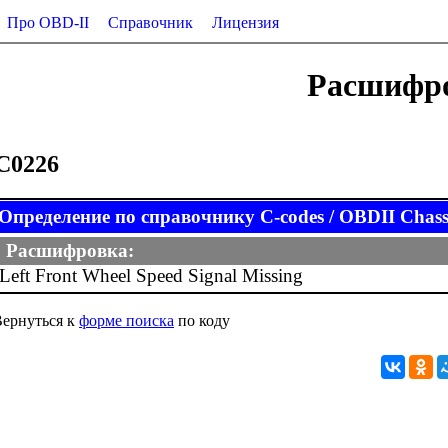
Про OBD-II
Справочник
Лицензия
Расшифро
C0226
Определение по справочнику C-codes / OBDII Chassi
Расшифровка:
Left Front Wheel Speed Signal Missing
ернуться к
форме поиска
по коду