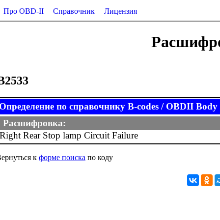
Про OBD-II
Справочник
Лицензия
Расшифро
B2533
Определение по справочнику B-codes / OBDII Body (
Расшифровка:
Right Rear Stop lamp Circuit Failure
ернуться к
форме поиска
по коду