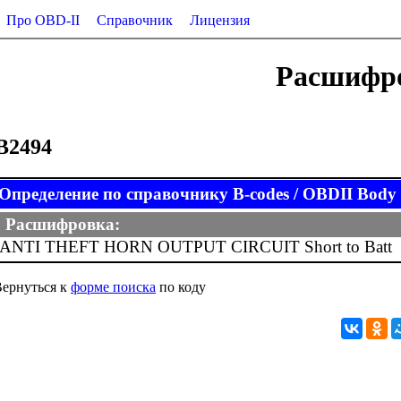
Про OBD-II
Справочник
Лицензия
Расшифро
B2494
Определение по справочнику B-codes / OBDII Body (
Расшифровка:
ANTI THEFT HORN OUTPUT CIRCUIT Short to Batt
ернуться к
форме поиска
по коду