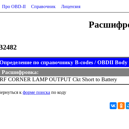
Про OBD-II
Справочник
Лицензия
Расшифро
B2482
Определение по справочнику B-codes / OBDII Body (
Расшифровка:
RF CORNER LAMP OUTPUT Ckt Short to Battery
ернуться к
форме поиска
по коду