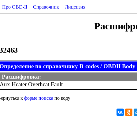
Про OBD-II
Справочник
Лицензия
Расшифро
B2463
Определение по справочнику B-codes / OBDII Body (
Расшифровка:
Aux Heater Overheat Fault
ернуться к
форме поиска
по коду