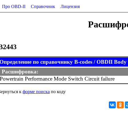
Про OBD-II
Справочник
Лицензия
Расшифро
B2443
Определение по справочнику B-codes / OBDII Body (
Расшифровка:
Powertrain Performance Mode Switch Circuit failure
ернуться к
форме поиска
по коду