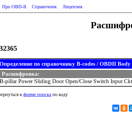
Про OBD-II
Справочник
Лицензия
Расшифро
B2365
Определение по справочнику B-codes / OBDII Body (
Расшифровка:
B-pillar Power Sliding Door Open/Close Switch Input Ck
ернуться к
форме поиска
по коду