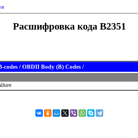
ия
Расшифровка кода B2351
codes / OBDII Body (B) Codes /
ilure