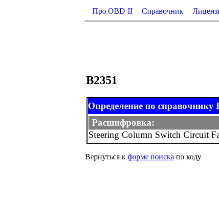
Про OBD-II
Справочник
Лиценз
B2351
Определение по справочнику B-
Расшифровка:
Steering Column Switch Circuit Fa
Вернуться к
форме поиска
по коду