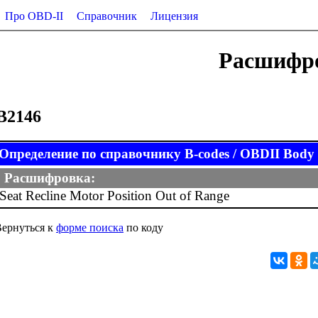
Про OBD-II
Справочник
Лицензия
Расшифро
B2146
Определение по справочнику B-codes / OBDII Body (
Расшифровка:
Seat Recline Motor Position Out of Range
ернуться к
форме поиска
по коду