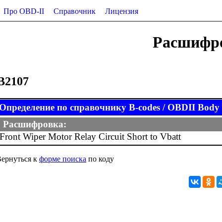
Про OBD-II
Справочник
Лицензия
Расшифро
B2107
Определение по справочнику B-codes / OBDII Body (
Расшифровка:
Front Wiper Motor Relay Circuit Short to Vbatt
ернуться к
форме поиска
по коду