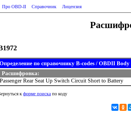
Про OBD-II
Справочник
Лицензия
Расшифро
B1972
Определение по справочнику B-codes / OBDII Body (
Расшифровка:
Passenger Rear Seat Up Switch Circuit Short to Battery
ернуться к
форме поиска
по коду