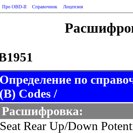
Про OBD-II
Справочник
Лицензия
Расшифров
B1951
Определение по справоч
(B) Codes /
Расшифровка:
Seat Rear Up/Down Potent