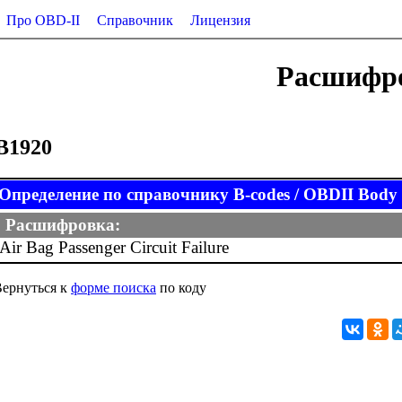
Про OBD-II
Справочник
Лицензия
Расшифро
B1920
Определение по справочнику B-codes / OBDII Body (
Расшифровка:
Air Bag Passenger Circuit Failure
ернуться к
форме поиска
по коду