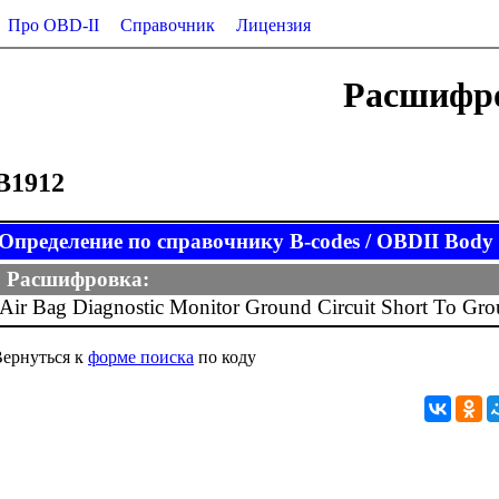
Про OBD-II
Справочник
Лицензия
Расшифро
B1912
Определение по справочнику B-codes / OBDII Body (
Расшифровка:
Air Bag Diagnostic Monitor Ground Circuit Short To Gr
ернуться к
форме поиска
по коду