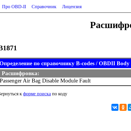
Про OBD-II
Справочник
Лицензия
Расшифро
B1871
Определение по справочнику B-codes / OBDII Body (
Расшифровка:
Passenger Air Bag Disable Module Fault
ернуться к
форме поиска
по коду