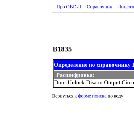
Про OBD-II
Справочник
Лиценз
B1835
Определение по справочнику B-
Расшифровка:
Door Unlock Disarm Output Circu
Вернуться к
форме поиска
по коду