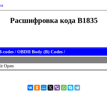
ия
Расшифровка кода B1835
codes / OBDII Body (B) Codes /
it Open