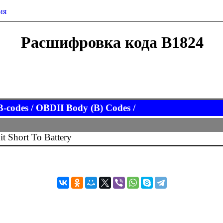
ия
Расшифровка кода B1824
codes / OBDII Body (B) Codes /
it Short To Battery