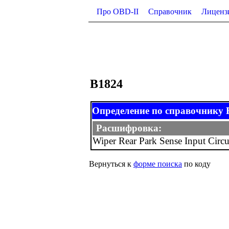
Про OBD-II
Справочник
Лиценз
B1824
Определение по справочнику B-
Расшифровка:
Wiper Rear Park Sense Input Circu
Вернуться к
форме поиска
по коду