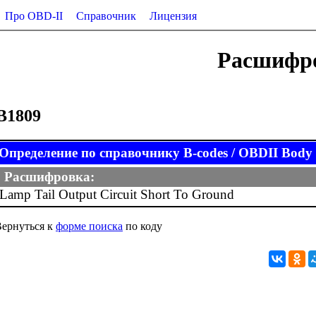
Про OBD-II
Справочник
Лицензия
Расшифро
B1809
Определение по справочнику B-codes / OBDII Body (
Расшифровка:
Lamp Tail Output Circuit Short To Ground
ернуться к
форме поиска
по коду