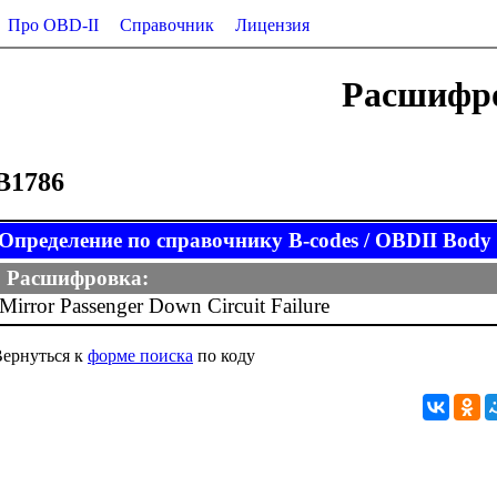
Про OBD-II
Справочник
Лицензия
Расшифро
B1786
Определение по справочнику B-codes / OBDII Body (
Расшифровка:
Mirror Passenger Down Circuit Failure
ернуться к
форме поиска
по коду