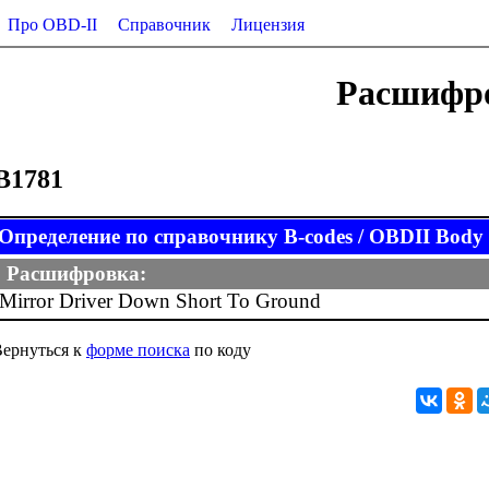
Про OBD-II
Справочник
Лицензия
Расшифро
B1781
Определение по справочнику B-codes / OBDII Body (
Расшифровка:
Mirror Driver Down Short To Ground
ернуться к
форме поиска
по коду