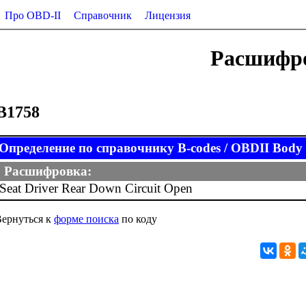
Про OBD-II
Справочник
Лицензия
Расшифро
B1758
Определение по справочнику B-codes / OBDII Body (
Расшифровка:
Seat Driver Rear Down Circuit Open
ернуться к
форме поиска
по коду