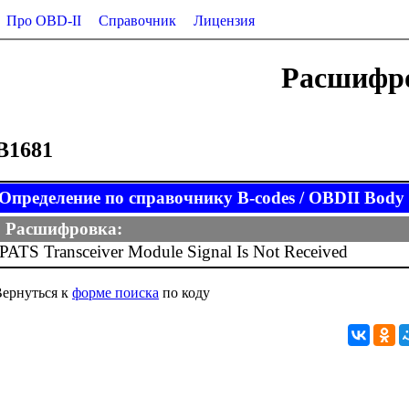
Про OBD-II
Справочник
Лицензия
Расшифро
B1681
Определение по справочнику B-codes / OBDII Body (
Расшифровка:
PATS Transceiver Module Signal Is Not Received
ернуться к
форме поиска
по коду