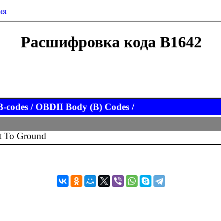
ия
Расшифровка кода B1642
codes / OBDII Body (B) Codes /
rt To Ground