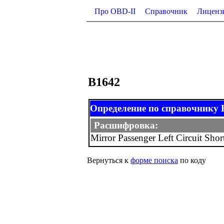
Про OBD-II
Справочник
Лиценз
B1642
Определение по справочнику B-
Расшифровка:
Mirror Passenger Left Circuit Sho
Вернуться к
форме поиска
по коду