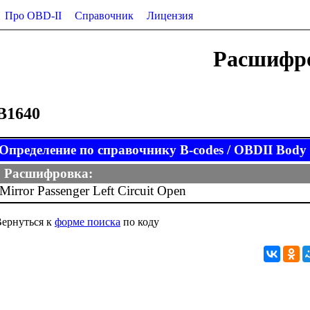
Про OBD-II
Справочник
Лицензия
Расшифро
B1640
Определение по справочнику B-codes / OBDII Body (
Расшифровка:
Mirror Passenger Left Circuit Open
ернуться к
форме поиска
по коду