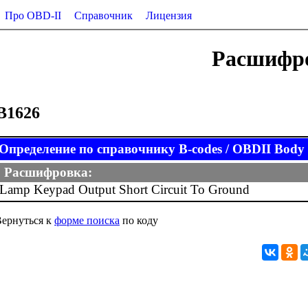
Про OBD-II
Справочник
Лицензия
Расшифро
B1626
Определение по справочнику B-codes / OBDII Body (
Расшифровка:
Lamp Keypad Output Short Circuit To Ground
ернуться к
форме поиска
по коду