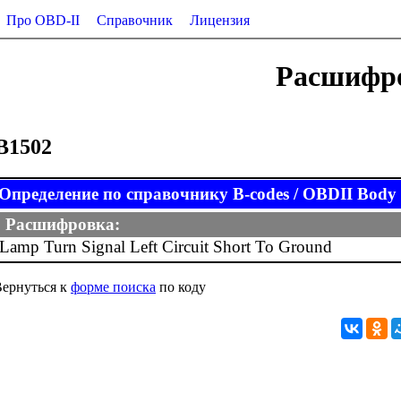
Про OBD-II
Справочник
Лицензия
Расшифро
B1502
Определение по справочнику B-codes / OBDII Body (
Расшифровка:
Lamp Turn Signal Left Circuit Short To Ground
ернуться к
форме поиска
по коду