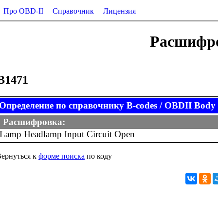
Про OBD-II
Справочник
Лицензия
Расшифро
B1471
Определение по справочнику B-codes / OBDII Body (
Расшифровка:
Lamp Headlamp Input Circuit Open
ернуться к
форме поиска
по коду