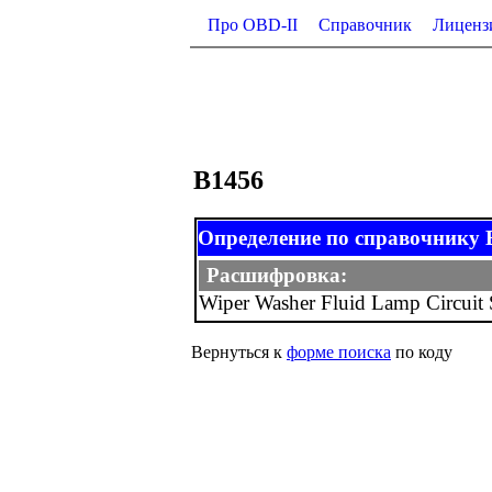
Про OBD-II
Справочник
Лиценз
B1456
Определение по справочнику B-
Расшифровка:
Wiper Washer Fluid Lamp Circuit 
Вернуться к
форме поиска
по коду