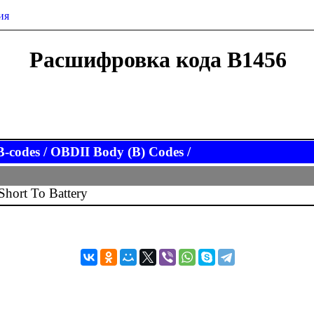
ия
Расшифровка кода B1456
codes / OBDII Body (B) Codes /
Short To Battery