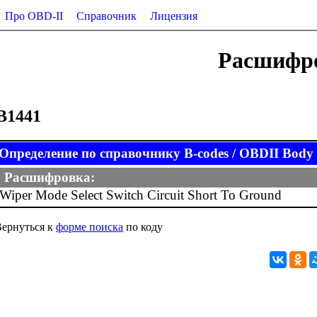
Про OBD-II
Справочник
Лицензия
Расшифро
B1441
Определение по справочнику B-codes / OBDII Body (
Расшифровка:
Wiper Mode Select Switch Circuit Short To Ground
ернуться к
форме поиска
по коду