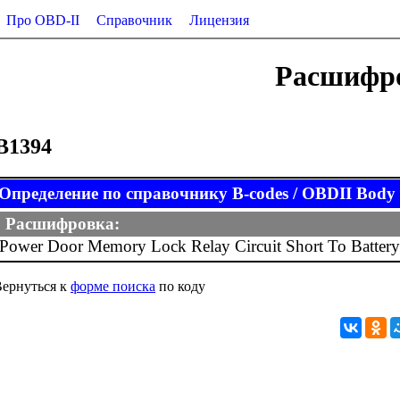
Про OBD-II
Справочник
Лицензия
Расшифро
B1394
Определение по справочнику B-codes / OBDII Body (
Расшифровка:
Power Door Memory Lock Relay Circuit Short To Battery
ернуться к
форме поиска
по коду